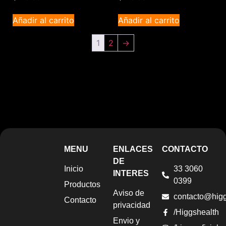
Añadir al carrito
Añadir al carrito
1
2
→
MENU
ENLACES
CONTACTO
DE
Inicio
33 3060
INTERES
0399
Productos
Aviso de
contacto@hig
Contacto
privacidad
/Higgshealth
Envio y