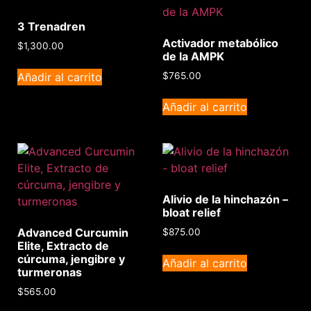
3 Trenadren
Activador metabólico
$
1,300.00
de la AMPK
Añadir al carrito
$
765.00
Añadir al carrito
Alivio de la hinchazón –
bloat relief
Advanced Curcumin
$
875.00
Elite, Extracto de
cúrcuma, jengibre y
Añadir al carrito
turmeronas
$
565.00