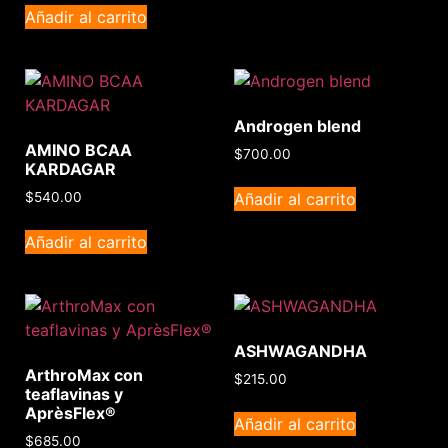
Añadir al carrito
Androgen blend
AMINO BCAA
$
700.00
KARDAGAR
Añadir al carrito
$
540.00
Añadir al carrito
ASHWAGANDHA
ArthroMax con
$
215.00
teaflavinas y
AprèsFlex®
Añadir al carrito
$
685.00