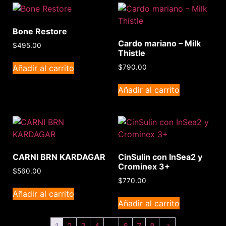
Bone Restore
Cardo mariano – Milk
$
495.00
Thistle
Añadir al carrito
$
790.00
Añadir al carrito
CARNI BRN KARDAGAR
CinSulin con InSea2 y
Crominex 3+
$
560.00
$
770.00
Añadir al carrito
Añadir al carrito