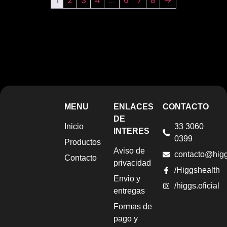
1
2
3
4
…
6
7
8
→
MENU
ENLACES
CONTACTO
DE
Inicio
33 3060
INTERES
0399
Productos
Aviso de
contacto@hig
Contacto
privacidad
/Higgshealth
Envio y
/higgs.oficial
entregas
Formas de
pago y