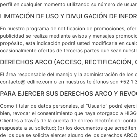
perfil en cualquier momento utilizando su número de usuar
LIMITACIÓN DE USO Y DIVULGACIÓN DE INF
En nuestro programa de notificación de promociones, ofert
publicidad se realiza mediante avisos y mensajes promocion
propósito, esta indicación podrá usted modificarla en cu
ocasionalmente ofertas de terceras partes que sean nuest
DERECHOS ARCO (ACCESO, RECTIFICACIÓN, 
El área responsable del manejo y la administración de los 
contacto@redline.com o en nuestros teléfonos son +52 1
PARA EJERCER SUS DERECHOS ARCO Y REV
Como titular de datos personales, el “Usuario” podrá ejerc
bien, revocar el consentimiento que haya otorgado a HIGGS 
Clientes a través de la cuenta de correo electrónico: con
respuesta a su solicitud; (b) los documentos que acrediten 
de los que se solicita ejercer alguno de los derechos ARCO