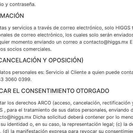
io y contraseña.
ORMACIÓN
as y servicios a través de correo electrónico, solo HIGGS 
ales de correo electrónico, los cuales solo serán enviados
alquier momento enviando un correo a contacto@higgs.mx En
ros socios comerciales.
CANCELACIÓN Y OPOSICIÓN)
datos personales es: Servicio al Cliente a quien puede cont
 33 3060 0399.
OCAR EL CONSENTIMIENTO OTORGADO
itar los derechos ARCO (acceso, cancelación, rectificación 
, para el tratamiento de sus datos personales, enviando di
tacto@higgs.mx Dicha solicitud deberá contener por lo meno
su identidad o, en su caso, la representación legal; (c) la 
, (d) la manifestación expresa para revocar su consentimie