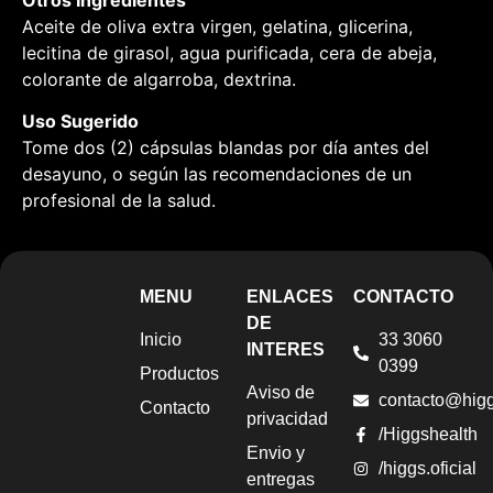
Aceite de oliva extra virgen, gelatina, glicerina,
lecitina de girasol, agua purificada, cera de abeja,
colorante de algarroba, dextrina.
Uso Sugerido
Tome dos (2) cápsulas blandas por día antes del
desayuno, o según las recomendaciones de un
profesional de la salud.
MENU
ENLACES
CONTACTO
DE
Inicio
33 3060
INTERES
0399
Productos
Aviso de
contacto@hig
Contacto
privacidad
/Higgshealth
Envio y
/higgs.oficial
entregas